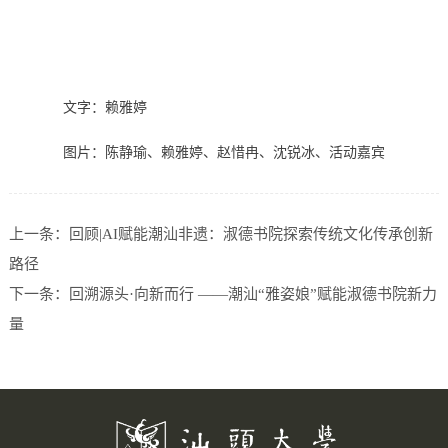
文字：赖雅婷
图片：陈静瑜、赖雅婷、赵惜冉、沈锐冰、活动嘉宾
上一条：
回顾|AI赋能潮汕非遗：淑德书院探索传统文化传承创新
路径
下一条：
回溯源头·向新而行 ——潮汕“雅姿娘”赋能淑德书院新力
量