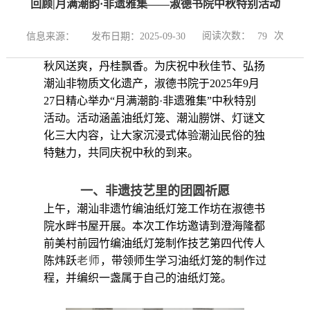
回顾|月满潮韵·非遗雅集——淑德书院中秋特别活动
阅读次数：
次
信息来源：
发布日期：2025-09-30
79
秋风送爽，丹桂飘香。为庆祝中秋佳节、弘扬
潮汕非物质文化遗产，淑德书院于2025年9月
27日精心举办“月满潮韵·非遗雅集”中秋特别
活动。活动涵盖油纸灯笼、潮汕朥饼、灯谜文
化三大内容，让大家沉浸式体验潮汕民俗的独
特魅力，共同庆祝中秋的到来。
一、非遗技艺里的团圆祈愿
上午，潮汕非遗竹编油纸灯笼工作坊在淑德书
院水畔书屋开展。本次工作坊邀请到澄海隆都
前美村前园竹编油纸灯笼制作技艺第四代传人
陈炜跃
老师
，带领师生学习油纸灯笼的制作过
程，并编织一盏属于自己的油纸灯笼。