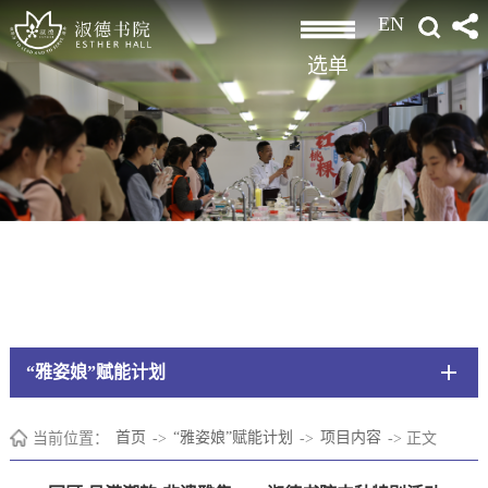
EN
选单
“雅姿娘”赋能计划
当前位置：
首页
->
“雅姿娘”赋能计划
->
项目内容
->
正文