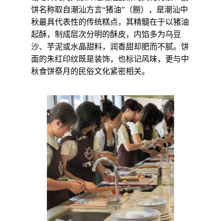
饼名称取自潮汕方言“猪油”（朥），是潮汕中
秋最具代表性的传统糕点
，其精髓在于以猪油
起酥，制成层次分明的酥皮，内馅多为乌豆
沙、芋泥或水晶甜料，润香甜却肥而不腻。饼
面的朱红印纹既是装饰，也标记风味，更与中
秋食饼祭月的民俗文化紧密相关。