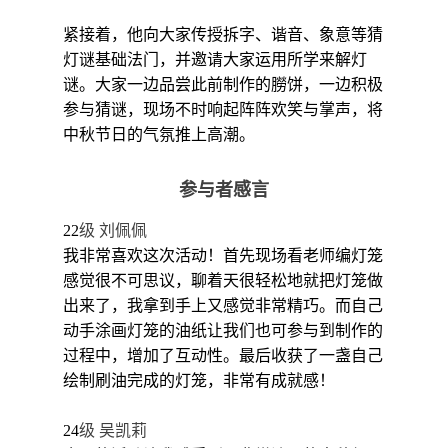
紧接着，他向大家传授拆字、谐音、象意等猜
灯谜基础法门，并邀请大家运用所学来解灯
谜。大家一边品尝此前制作的朥饼，一边积极
参与猜谜，现场不时响起阵阵欢笑与掌声，将
中秋节日的气氛推上高潮。
参与者感言
22
级 刘佩佩
我非常喜欢这次活动！首先现场看老师编灯笼
感觉很不可思议，聊着天很轻松地就把灯笼做
出来了，我拿到手上又感觉非常精巧。而自己
动手涂画灯笼的油纸让我们也可参与到制作的
过程中，增加了互动性。最后收获了一盏自己
绘制刷油完成的灯笼，非常有成就感！
24
级 吴凯莉