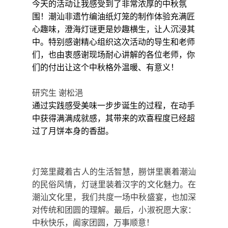
今天的活动让我感受到了非常浓厚的中秋氛
围！潮汕非遗竹编油纸灯笼的制作体验充满匠
心趣味，澄海灯谜更是妙趣横生，让人沉浸其
中。特别感谢精心组织这次活动的导生和老师
们，也由衷感谢现场耐心讲解的各位老师，你
们的付出让这个中秋格外温暖、有意义！
研究生
谢松浥
通过实践感受美味一步步诞生的过程，在动手
中获得满满成就感，其带来的欢喜程度已经超
过了月饼本身的香甜。
灯笼里藏着古人的生活智慧，朥饼里裹着潮汕
的民俗风情，灯谜里装着汉字的文化魅力。在
潮汕文化里，我们共度一场中秋盛宴，也加深
对传统和团圆的理解。
最后，小淑祝愿大家：
中秋快乐，阖家团圆，万事顺意！