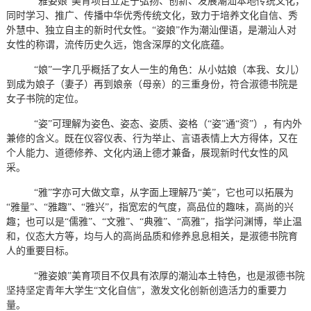
“雅姿娘”美育项目立足于弘扬、创新、发展潮汕本地传统文化，
同时学习、推广、传播中华优秀传统文化，致力于培养文化自信、秀
外慧中、独立自主的新时代女性。“姿娘”作为潮汕俚语，是潮汕人对
女性的称谓，流传历史久远，饱含深厚的文化底蕴。
“娘”一字几乎概括了女人一生的角色：从小姑娘（本我、女儿）
到成为娘子（妻子）再到娘亲（母亲）的三重身份，符合淑德书院是
女子书院的定位。
“姿”可理解为姿色、姿态、姿质、姿格（“姿”通“资”），有内外
兼修的含义。既在仪容仪表、行为举止、言语表情上大方得体，又在
个人能力、道德修养、文化内涵上德才兼备，展现新时代女性的风
采。
“雅”字亦可大做文章，从字面上理解乃“美”，它也可以拓展为
“雅量”、“雅趣”、“雅兴”，指宽宏的气度，高品位的趣味，高尚的兴
趣；也可以是“儒雅”、“文雅”、“典雅”、“高雅”，指学问渊博，举止温
和，仪态大方等，均与人的高尚品质和修养息息相关，是淑德书院育
人的重要目标。
“雅姿娘”美育项目不仅具有浓厚的潮汕本土特色，也是淑德书院
坚持坚定青年大学生“文化自信”，激发文化创新创造活力的重要力
量。