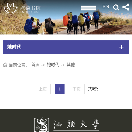
EN
选单
她时代
当前位置：
首页
->
她时代
->
其他
共0条
上页
1
下页