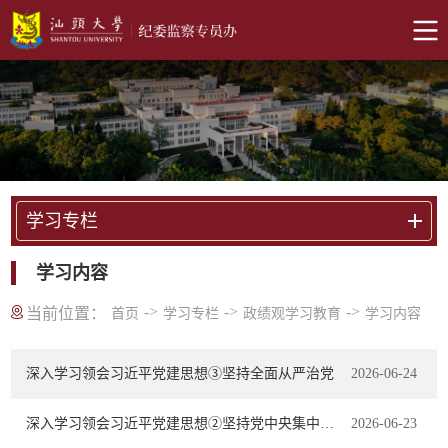
学习专栏
学习内容
->
->
->
当前位置：
首页
学习专栏
政绩观学习教育
学习内容
深入学习领会习近平党建思想③坚持全面从严治党
2026-06-24
深入学习领会习近平党建思想②坚持党中央集中统一领导
2026-06-23