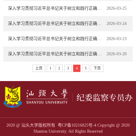
深入学习贯彻习近平总书记关于树立和践行正确政绩观的重要论述⑧做老实人、说老实话、干老实事
2026-03-25
深入学习贯彻习近平总书记关于树立和践行正确政绩观的重要论述⑦明大德守公德严私德
2026-03-24
深入学习贯彻习近平总书记关于树立和践行正确政绩观的重要论述⑥一心为公、事事出于公心
2026-03-23
深入学习贯彻习近平总书记关于树立和践行正确政绩观的重要论述⑤以坚强党性树立和践行正确政绩观
2026-03-20
上页
1
2
3
4
5
下页
2020 @ 汕头大学版权所有
粤CP备10216025号-4
Copyright @ 2020
Shantou University. Ail Rights Reserved