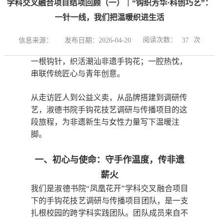
学科交叉融合项目结项回顾（一）｜“钩织芳华·科创巧艺”：
一针一线，我们把温暖织进生活
阅读次数：
次
信息来源：
发布日期：2026-04-20
37
一根钩针，织活潮汕非遗手钩花；一腔热忱，
串联传统匠心与青年创意。
从走访匠人到公益义卖，从品牌搭建到调研传
艺，淑德书院手钩花技艺调研与传播项目的这
段旅程，为非遗新生与女性力量写下温暖注
脚。
一、
初心与使命：守手作温度，传非遗
薪火
我们是淑德书院“凤凰花开”学科交叉融合项目
下的手钩花技艺调研与传播项目团队，是一支
扎根校园的跨学科实践团队。团队成员来自不