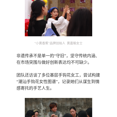
“小黄香蕉”品牌创始人 黄嘉榆女士
非遗传承不是单一的“守旧”，坚守传统内涵、
在市场突围与做好创新表达均不可缺少。
团队还访谈了多位基层手钩花女工，尝试构建
“潮汕手钩花女性图谱”，记录她们从谋生到情
感寄托的手艺人生。