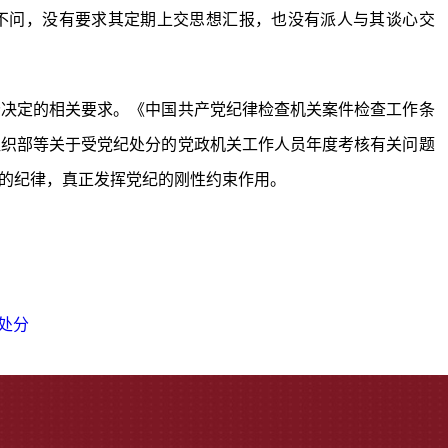
管不问，没有要求其定期上交思想汇报，也没有派人与其谈心交
决定的相关要求。《中国共产党纪律检查机关案件检查工作条
组织部等关于受党纪处分的党政机关工作人员年度考核有关问题
的纪律，真正发挥党纪的刚性约束作用。
应处分