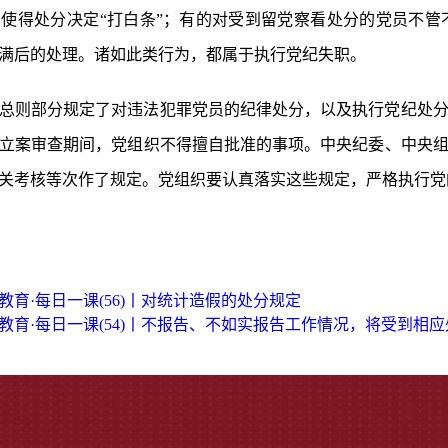
使得处分决定“打白条”；有的对受到留党察看处分的党员不
满后的处理。诸如此类行为，都属于执行党纪失职。
则部分规定了对违法犯罪党员的纪律处分，以及执行党纪处分
立案审查期间，党组织不得擅自批准的事项。中央纪委、中央
关考核等次作了规定。党组织要认真落实这些规定，严格执行党
教育·每日一课(56)丨对统计造假的处分规定
教育·每日一课(54)丨不报告、不如实报告工作情况，将受到相