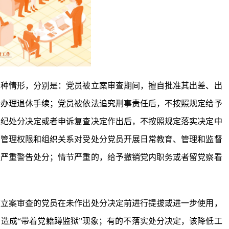
四种情形，分别是：党员被立案审查期间，擅自批准其出差、出
者办理退休手续；党员被依法追究刑事责任后，不按照规定给予
党纪处分决定或者申诉复查决定作出后，不按照规定落实决定中
部管理权限和组织关系对受处分党员开展日常教育、管理和监督
者严重警告处分；情节严重的，给予撤销党内职务或者留党察看
立案审查的党员在未作出处分决定前进行提拔或进一步使用，
造成“带着党籍蹲监狱”现象；有的不落实处分决定，该降低工