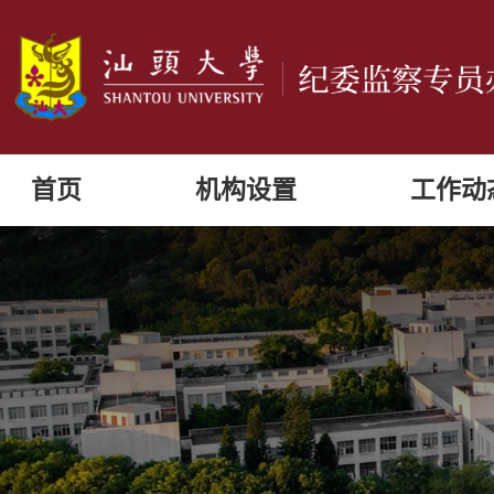
首页
机构设置
工作动