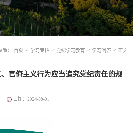
->
->
->
->
位置：
首页
学习专栏
党纪学习教育
学习问答
正文
义、官僚主义行为应当追究党纪责任的规
日期：2024-08-01