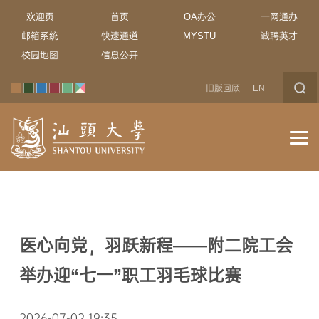
欢迎页
首页
OA办公
一网通办
邮箱系统
快速通道
MYSTU
诚聘英才
校园地图
信息公开
旧版回顾
EN
医心向党，羽跃新程——附二院工会
举办迎“七一”职工羽毛球比赛
2026-07-02 19:35