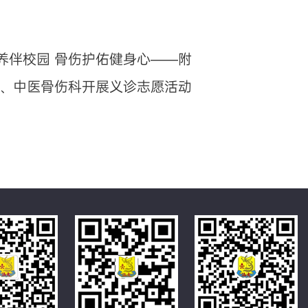
养伴校园 骨伤护佑健身心——附
、中医骨伤科开展义诊志愿活动