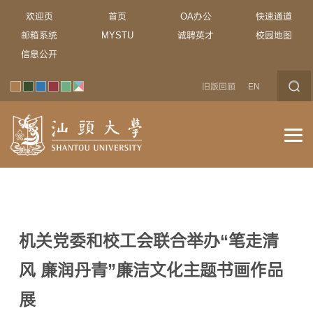
欢迎页
首页
OA办公
快速通道
邮箱系统
MYSTU
诚聘英才
校园地图
信息公开
旧版回顾
EN
机关党委和校工会联合举办“笔走清
风 廉润丹青”廉洁文化主题书画作品
展