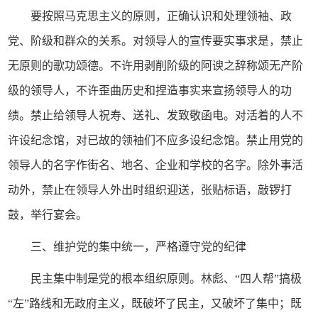
要按照马克思主义的原则，正确认识和处理领袖、政
党、阶级和群众的关系。对领导人的宣传要实事求是，禁止
无原则的歌功颂德。不许用剥削阶级的阿谀之辞称颂无产阶
级的领导人，不许歪曲历史和捏造事实来宣扬领导人的功
绩。禁止给领导人祝寿、送礼、发致敬函电。对活着的人不
许设纪念馆，对已故的领袖们不应多设纪念馆。禁止用党的
领导人的名字作街名、地名、企业和学校的名字。除外事活
动外，禁止在领导人外出时组织迎送，张贴标语，敲锣打
鼓，举行宴会。
三、维护党的集中统一，严格遵守党的纪律
民主集中制是党的根本组织原则。林彪、“四人帮”搞极
“左”路线和无政府主义，既破坏了民主，又破坏了集中；既