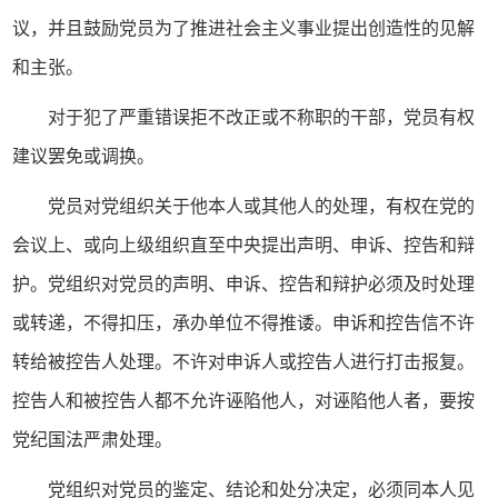
议，并且鼓励党员为了推进社会主义事业提出创造性的见解
和主张。
对于犯了严重错误拒不改正或不称职的干部，党员有权
建议罢免或调换。
党员对党组织关于他本人或其他人的处理，有权在党的
会议上、或向上级组织直至中央提出声明、申诉、控告和辩
护。党组织对党员的声明、申诉、控告和辩护必须及时处理
或转递，不得扣压，承办单位不得推诿。申诉和控告信不许
转给被控告人处理。不许对申诉人或控告人进行打击报复。
控告人和被控告人都不允许诬陷他人，对诬陷他人者，要按
党纪国法严肃处理。
党组织对党员的鉴定、结论和处分决定，必须同本人见