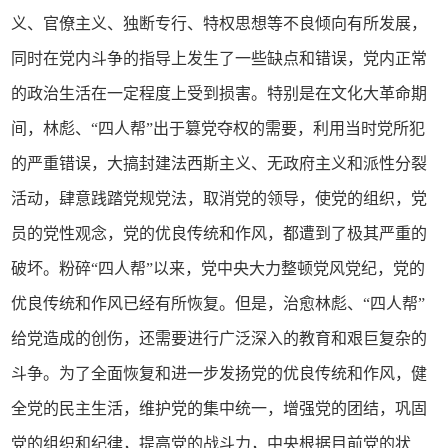
义、官僚主义、独断专行、特权思想等不良倾向有所发展，
同时在党内斗争的指导上发生了一些缺点和错误，党内正常
的政治生活在一定程度上受到损害。特别是在文化大革命期
间，林彪、“四人帮”出于篡党夺权的需要，利用当时党所犯
的严重错误，大搞封建法西斯主义、无政府主义和派性分裂
活动，肆意践踏党规党法，取消党的领导，使党的组织，党
员的党性观念，党的优良传统和作风，都遭到了极其严重的
破坏。粉碎“四人帮”以来，党中央大力整顿党风党纪，党的
优良传统和作风已经有所恢复。但是，治愈林彪、“四人帮”
给党造成的创伤，还需要进行广泛深入的教育和艰巨复杂的
斗争。为了全面恢复和进一步发扬党的优良传统和作风，健
全党的民主生活，维护党的集中统一，增强党的团结，巩固
党的组织和纪律，提高党的战斗力，中央根据目前党的状