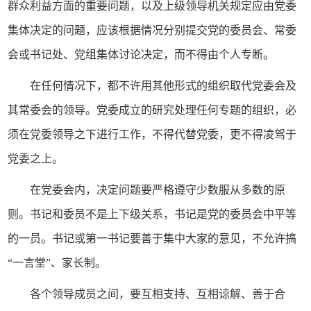
群众利益方面的重要问题，以及上级领导机关规定应由党委
集体决定的问题，应该根据情况分别提交党的委员会、常委
会或书记处、党组集体讨论决定，而不得由个人专断。
在任何情况下，都不许用其他形式的组织取代党委会及
其常委会的领导。党委成立的研究处理任何专题的组织，必
须在党委领导之下进行工作，不得代替党委，更不得凌驾于
党委之上。
在党委会内，决定问题要严格遵守少数服从多数的原
则。书记和委员不是上下级关系，书记是党的委员会中平等
的一员。书记或第一书记要善于集中大家的意见，不允许搞
“一言堂”、家长制。
各个领导成员之间，要互相支持、互相谅解、善于合