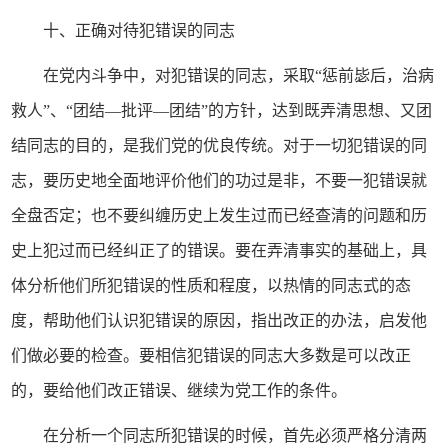
十、正确对待犯错误的同志
在党内斗争中，对犯错误的同志，采取“惩前毖后，治病
救人”、“团结—批评—团结”的方针，达到既弄清思想、又团
结同志的目的，是我们党的优良传统。对于一切犯错误的同
志，要历史地全面地评价他们的功过是非，不要一犯错误就
全盘否定；也不要纠缠历史上发生过而已经查清的问题和历
史上犯过而已经纠正了的错误。要在弄清事实的基础上，具
体分析他们所犯错误的性质和程度，以热情的同志式的态
度，帮助他们认识犯错误的原因，指出改正的办法，启发他
们做必要的检查。要相信犯错误的同志大多数是可以改正
的，要给他们改正错误、继续为党工作的条件。
在分析一个同志所犯错误的时候，首先必须严格分清两