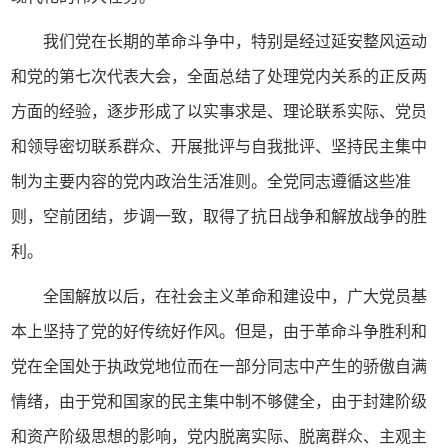
我们党在长期的革命斗争中，特别是经过延安整风运动
和党的第七次代表大会，全面总结了处理党内关系的正反两
方面的经验，逐步形成了以实事求是、理论联系实际、党员
和领导密切联系群众、开展批评与自我批评、坚持民主集中
制为主要内容的党内政治生活准则。全党同志遵循这些准
则，空前团结，步调一致，取得了抗日战争和解放战争的胜
利。
全国解放以后，在社会主义革命和建设中，广大党员基
本上坚持了党的好传统好作风。但是，由于革命斗争胜利和
党在全国处于执政党地位而在一部分同志中产生的骄傲自满
情绪，由于党和国家的民主集中制不够健全，由于封建阶级
和资产阶级思想的影响，党内脱离实际、脱离群众、主观主