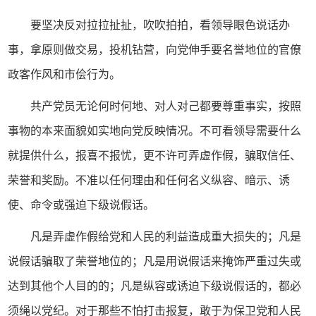
要坚决反对拉拉扯扯，吹吹拍拍，看领导眼色说话办
事，拿原则做交易，投机钻营，向党伸手要名誉地位的官僚
政客作风和市侩行为。
共产党员无论何时何地、对人对己都要尊重事实，按照
事物的本来面貌如实地向党反映情况。不可看领导需要什么
就提供什么，报喜不报忧，更不许可弄虚作假，骗取信任、
荣誉和奖励。不准以任何理由和任何名义纵容、暗示、诱
使、命令或强迫下级说假话。
凡是弄虚作假给党和人民的利益造成重大损失的；凡是
说假话骗取了荣誉地位的；凡是用说假话来掩饰严重过失或
达到其他个人目的的；凡是纵容或诱迫下级说假话的，都必
须绳以党纪。对于那些不怕打击报复，敢于为保卫党和人民