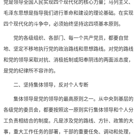
党是领导全国人民实现四个现代化的核心力量；马列主义、
毛泽东思想是指导我们进行革命和建设的理论基础。在实现
四个现代化的斗争中，必须始终坚持这四项基本原则。
党的各级组织、各部门、每一个共产党员，都要自觉
地、坚定不移地执行党的政治路线和思想路线。对党的路线
和党的领导采取对抗、消极抵制或阳奉阴违的两面派态度，
是党的纪律所不容许的。
二、坚持集体领导，反对个人专断
集体领导是党的领导的最高原则之一。从中央到基层的
各级党的委员会，都要按照这一原则实行集体领导和个人分
工负责相结合的制度。凡是涉及党的路线、方针、政策的大
事，重大工作任务的部署，干部的重要任免、调动和处理，