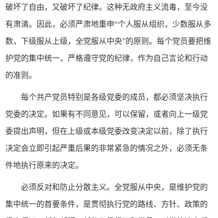
破坏了自由，又破坏了纪律。这种无政府主义流毒，至今没
有肃清。因此，必须严肃地重申“个人服从组织，少数服从多
数，下级服从上级，全党服从中央”的原则。每个党员要把维
护党的集中统一，严格遵守党的纪律，作为自己言论和行动
的准则。
每个共产党员特别是各级党委的成员，都必须坚决执行
党委的决定。如果有不同意见，可以保留，或者向上一级党
委提出声明，但在上级或本级党委改变决定以前，除了执行
决定会立即引起严重后果的非常紧急的情况之外，必须无条
件地执行原来的决定。
必须反对和防止分散主义。全党服从中央，是维护党的
集中统一的首要条件，是贯彻执行党的路线、方针、政策的