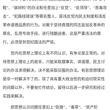
鞋”、“装材料”的办法和任意加上“反党”、“反领导”、“恶毒攻
击”、“犯路线错误”等罪名整人，是违反党内民主制度和违反
革命道德品质的行为。对敢于坚持真理的同志妄加反革命的
罪名，乱用专政手段，进行残酷迫害，这是严重违法的罪
行，必须受到党纪国法的严惩。
党内在思想上理论上有不同认识、有争论是正常的。对
待思想上理论上的是非，只能采取摆事实、讲道理、民主讨
论的办法求得解决，决不能采取压服的办法。有些思想理论
是非一时解决不了的，除了具有重大政治性的和迫切现实性
的问题以外，不要匆忙作结论，留待以后进一步研究和经过
实践来解决。
把思想认识问题任意扣上“砍旗”、“毒草”、“资产阶