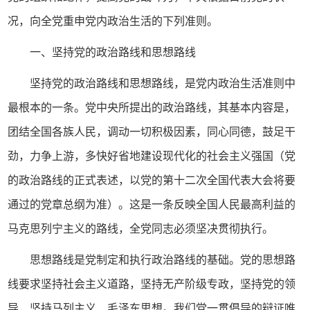
况，向全党重申党内政治生活的下列准则。
一、坚持党的政治路线和思想路线
坚持党的政治路线和思想路线，是党内政治生活准则中
最根本的一条。党中央所提出的政治路线，其基本内容是，
团结全国各族人民，调动一切积极因素，同心同德，鼓足干
劲，力争上游，多快好省地建设现代化的社会主义强国（党
的政治路线的正式表述，以党的第十二次全国代表大会将要
通过的党章总纲为准）。这是一条反映全国人民最高利益的
马克思列宁主义的路线，全党同志必须坚决贯彻执行。
思想路线是党制定和执行政治路线的基础。党的思想路
线要求坚持社会主义道路，坚持无产阶级专政，坚持党的领
导，坚持马列主义、毛泽东思想。我们党一贯倡导的辩证唯