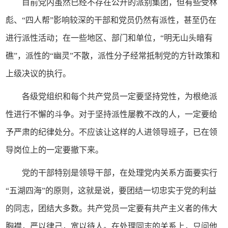
目前党内虽然已经不存在公开的派别集团，但有些受林
彪、“四人帮”影响较深的干部和党员仍然有派性，甚至仍在
进行派性活动；在一些地区、部门和单位，“明无山头暗有
礁”，派性的“幽灵”不散，派性分子经常抵制党的方针政策和
上级决议的执行。
各级党组织和每个共产党员一定要坚持党性，为根绝派
性进行不懈的斗争。对于坚持派性屡教不改的人，一定要给
予严肃的纪律处分。不应该让这样的人进领导班子，已在领
导岗位上的一定要撤下来。
党的干部特别是领导干部，在处理党内关系方面要实行
“五湖四海”的原则，这就是说，要团结一切忠实于党的利益
的同志，团结大多数。共产党员一定要有共产主义者的伟大
胸襟，严以律己，宽以待人。在处理同志的关系上，只问他