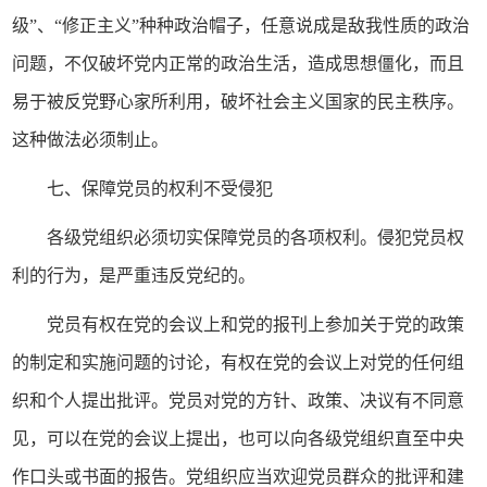
级”、“修正主义”种种政治帽子，任意说成是敌我性质的政治
问题，不仅破坏党内正常的政治生活，造成思想僵化，而且
易于被反党野心家所利用，破坏社会主义国家的民主秩序。
这种做法必须制止。
七、保障党员的权利不受侵犯
各级党组织必须切实保障党员的各项权利。侵犯党员权
利的行为，是严重违反党纪的。
党员有权在党的会议上和党的报刊上参加关于党的政策
的制定和实施问题的讨论，有权在党的会议上对党的任何组
织和个人提出批评。党员对党的方针、政策、决议有不同意
见，可以在党的会议上提出，也可以向各级党组织直至中央
作口头或书面的报告。党组织应当欢迎党员群众的批评和建