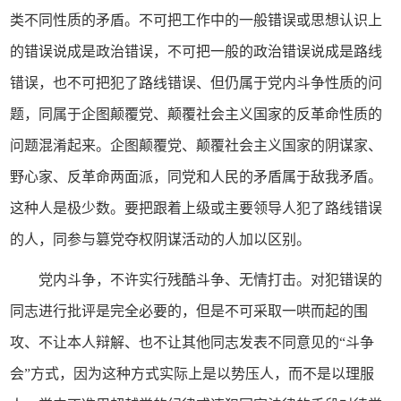
类不同性质的矛盾。不可把工作中的一般错误或思想认识上
的错误说成是政治错误，不可把一般的政治错误说成是路线
错误，也不可把犯了路线错误、但仍属于党内斗争性质的问
题，同属于企图颠覆党、颠覆社会主义国家的反革命性质的
问题混淆起来。企图颠覆党、颠覆社会主义国家的阴谋家、
野心家、反革命两面派，同党和人民的矛盾属于敌我矛盾。
这种人是极少数。要把跟着上级或主要领导人犯了路线错误
的人，同参与篡党夺权阴谋活动的人加以区别。
党内斗争，不许实行残酷斗争、无情打击。对犯错误的
同志进行批评是完全必要的，但是不可采取一哄而起的围
攻、不让本人辩解、也不让其他同志发表不同意见的“斗争
会”方式，因为这种方式实际上是以势压人，而不是以理服