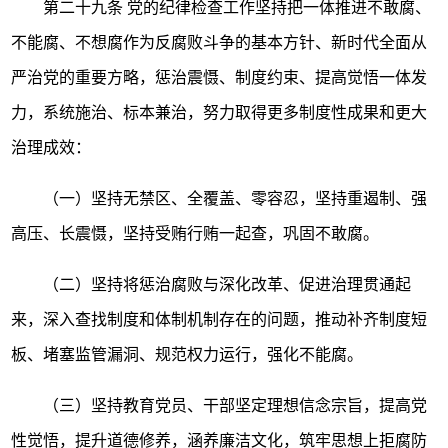
第二十九条
党的纪律检查工作坚持把一体推进不敢腐、
不能腐、不想腐作为反腐败斗争的基本方针、新时代全面从
严治党的重要方略，惩治震慑、制度约束、提高觉悟一体发
力，系统施治、标本兼治，努力取得更多制度性成果和更大
治理成效：
（一）坚持无禁区、全覆盖、零容忍，坚持重遏制、强
高压、长震慑，坚持受贿行贿一起查，巩固不敢腐。
（二）坚持将惩治腐败与深化改革、促进治理贯通起
来，深入查找制度和体制机制存在的问题，推动补齐制度短
板、堵塞监管漏洞、规范权力运行，强化不能腐。
（三）坚持教育党员、干部坚定理想信念宗旨，提高党
性觉悟，提升道德修养，涵养廉洁文化，筑牢思想上拒腐防