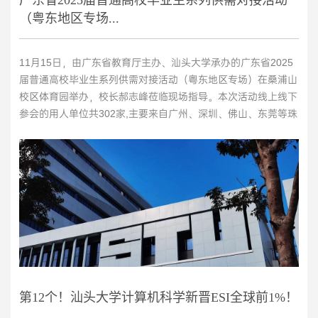
广东省2025届普通高校毕业生系列供需对接活动
（粤东地区专场...
11月15日，由广东省教育厅主办、汕头大学承办的广东省2025
届普通高校毕业生系列供需对接活动（粤东地区专场）在桑浦山
校区体育园举办，校长郝志峰莅临现场指导。本次活动线上线下
参会的用人单位共302家,主要来自广州、深圳、佛山、东莞等珠
三角地区及汕头、潮州、揭阳等粤东地区，为毕业生提供就业岗
位共13260个，当天线下进场参与学生3000余人。供需对接活动
采取线上线下一体化模式进行,线上依托广东学生就业创业智慧
服务平台开展,...
>>
第12个！汕头大学计算机科学新晋ESI全球前1%！