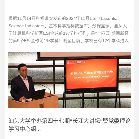
根据11月14日科睿唯安发布的2024年11月ESI（Essential
Science Indicators，基本科学指标数据库）数据显示，汕头大
学计算机科学新晋ESI全球前1%学科行列，是“十四五”期间新晋
的第9个ESI全球前1%学科！截至目前，学校已有12个学科进入
ESI全球前1%，入选数列居全省第9名。汕头大学数学与计算机
学院自2023年7月成立以来一直注重学科交叉融合，坚持基础理
论研究与应用研究并重，致力于培养具有家国情怀与全球视野的
拔尖创新人才。学院拥有数学博士后科研流动站、...
>>
汕头大学举办第四十七期“长江大讲坛”暨党委理论
学习中心组...