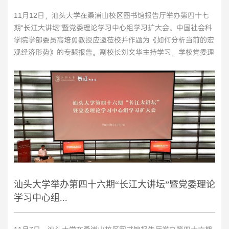
11月12日，汕头大学在桑浦山校区图书馆报告厅举办第四十七
期“长江大讲坛”暨党委理论学习中心组学习扩大会。中国社会科
学院学部委员高培勇教授应邀莅校并作题为《如何分析当前的宏
观经济形势》的专题报告。副校长刘文华主持学习，学校党委理
论学习中心组成员、校本部副处级以上干部、商学院和法学院师
生代表、人文社科平台负责人等参加学习。高培勇深入分析当前
的宏观经济形势和未来宏观政策的布局，总结如何全面深化改革
健全预期管理机制和宏观经济治理体系。...
>>
汕头大学举办第四十六期“长江大讲坛”暨党委理论
学习中心组...