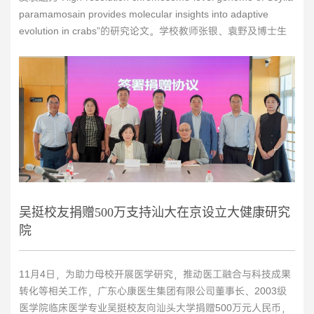
paramamosain provides molecular insights into adaptive
evolution in crabs”的研究论文。学校教师张银、袁野及博士生
张梦倩为共同第一作者，马洪雨教授为通讯作者，马来西亚登嘉
楼大学Mhd Ikhwanuddin教授为国外共同作者，学校还有10位教
师和研究生为该论文的共同作者。螃蟹广泛分布于从海洋到陆地
的各类生态系统中，...
>>
吴挺校友捐赠500万支持汕大在京设立大健康研究
院
11月4日，为助力母校开展医学研究，推动医工融合与科技成果
转化等相关工作，广东心康医生集团有限公司董事长、2003级
医学院临床医学专业吴挺校友向汕头大学捐赠500万元人民币，