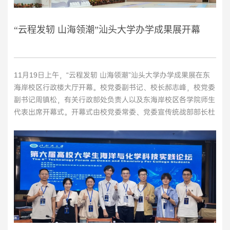
“云程发轫 山海领潮”汕头大学办学成果展开幕
11月19日上午，“云程发轫 山海领潮”汕头大学办学成果展在东
海岸校区行政楼大厅开幕。校党委副书记、校长郝志峰，校党委
副书记周镇松，有关行政部处负责人以及东海岸校区各学院师生
代表出席开幕式。开幕式由校党委常委、党委宣传统战部部长杜
式敏主持。郝志峰在开幕致辞中表示，汕头大学在高等教育征程
中一路砥砺前行，留下了一串串坚实且光辉的足迹。他强调，随
着东海岸校区的启用，汕头大学更是迈进了“一体多翼”推进高水
平大学建设的新起点，...
>>