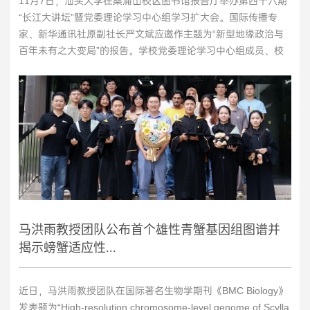
11月7日，汕头大学在桑浦山校区图书馆报告厅举办第四十六期
“长江大讲坛”暨党委理论学习中心组学习扩大会。国际传播专
家、新华通讯社原副社长严文斌应邀作主题为“新型地缘政治与
百年未有之大变局”的报告。学校党委理论学习中心组成员、校
本部副处级以上干部、民主党派、无党派人士代表、马克思主义
学院师生代表、校本部共青团干部等参加学习。校党委副书记周
镇松主持会议。严文斌以中美关系为切入点，通过丰富生动的具
体案例，介绍了中美关系当前面临的复杂局面，...
>>
马洪雨教授团队公布首个雄性青蟹基因组图谱并
揭示螃蟹适应性...
近日，马洪雨教授团队在国际著名生物学期刊《BMC Biology》
发表题为“High-resolution chromosome-level genome of Scylla