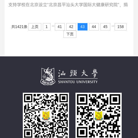
支持学校在北京设立“北京昌平汕头大学国际大健康研究院”，捐
赠仪式在桑浦山校区举行。汕头大学党委副书记、校长郝志峰，
汕头大学副校长、广东省汕头大学校友会会长喻洪，汕头大学副
...
...
校长刘文华，广东省汕头大学教育基金会理事长徐宗玲，广东心
共1421条
上页
1
41
42
43
44
45
158
康医生集团有限公司董事长吴挺，...
>>
下页