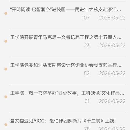
“开明阅读·启智润心”进校园——民进汕大总支赴濠江区开展社会服务主题活动
107
2026-05-22
工学院开展青年马克思主义者培养工程之第十五期入党积极分子培训班（三）
23
2026-05-22
工学院党委和汕头市勘察设计咨询业协会党支部举行党建共建签约仪式暨产教融合实践教学基地授牌仪式
52
2026-05-22
工学院、敬一书院举办“匠心故事，工科映像”文化作品主题赛
31
2026-05-22
‌当文物遇见AIGC：赵伯祚团队新片《十二响》上线‌
78
2026-05-22