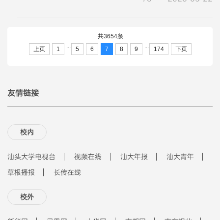
共3654条
...
...
上页
1
5
6
7
8
9
174
下页
友情链接
校内
汕头大学电视台
视频在线
汕大年报
汕大青年
草根播报
长传在线
校外