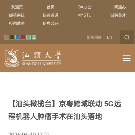
欢迎页
首页
OA办公
一网通办
邮箱系统
快速通道
MYSTU
诚聘英才
校园地图
信息公开
旧版回顾
EN
【汕头橄榄台】京粤跨域联动 5G远
程机器人肿瘤手术在汕头落地
2026-06-30 17:02