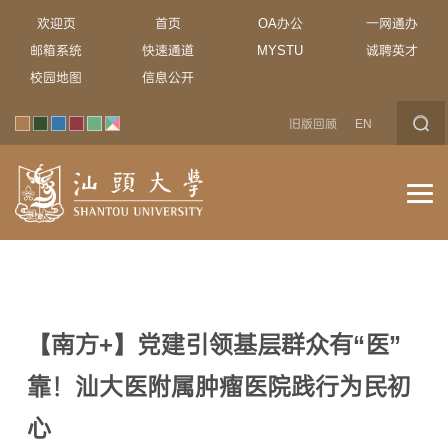
欢迎页
首页
OA办公
一网通办
邮箱系统
快速通道
MYSTU
诚聘英才
校园地图
信息公开
旧版回顾
EN
【南方+】党建引领基层群众有“医”
靠！汕大医附属肿瘤医院践行为民初
心