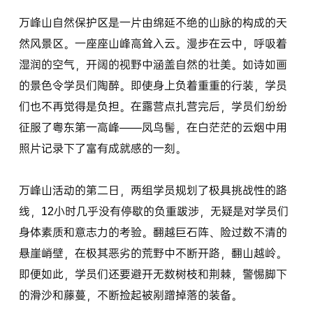
万峰山自然保护区是一片由绵延不绝的山脉的构成的天
然风景区。一座座山峰高耸入云。漫步在云中，呼吸着
湿润的空气，开阔的视野中涵盖自然的壮美。如诗如画
的景色令学员们陶醉。即使身上负着重重的行装，学员
们也不再觉得是负担。在露营点扎营完后，学员们纷纷
征服了粤东第一高峰——凤鸟髻，在白茫茫的云烟中用
照片记录下了富有成就感的一刻。
万峰山活动的第二日，两组学员规划了极具挑战性的路
线，12小时几乎没有停歇的负重跋涉，无疑是对学员们
身体素质和意志力的考验。翻越巨石阵、险过数不清的
悬崖峭壁，在极其恶劣的荒野中不断开路，翻山越岭。
即便如此，学员们还要避开无数树枝和荆棘，警惕脚下
的滑沙和藤蔓，不断捡起被剐蹭掉落的装备。