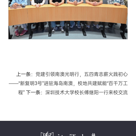
上一条：
党建引领南澳光明行，五四青志薪火践初心
——“新复明3号”进驻海岛南澳，校地共建赋能“百千万工
程”
下一条：
深圳技术大学校长傅继阳一行来校交流