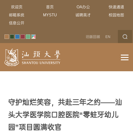
欢迎页
首页
OA办公
快速通道
邮箱系统
MYSTU
诚聘英才
校园地图
信息公开
旧版回顾
EN
守护灿烂笑容，共赴三年之约——汕
头大学医学院口腔医院“零蛀牙幼儿
园”项目圆满收官