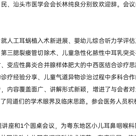
利民、汕头市医学会会长林纯良分别致欢迎辞。会议
者就人工耳蜗植入术新进展、婴幼儿综合听力学评估
、第三腮裂瘘管切除术、儿童急性化脓性中耳乳突炎
讨、变应性鼻炎合并腺样体肥大的中西医结合诊疗思
的诊疗经验分享、儿童气道异物诊治过程中多科合作
告，内容覆盖面广、讲解形式新颖，增进了与会者对
展了同道们的学术眼界及临床思路。参会医务人员积
题讲座和1个圆桌会议，为粤东地区小儿耳鼻咽喉