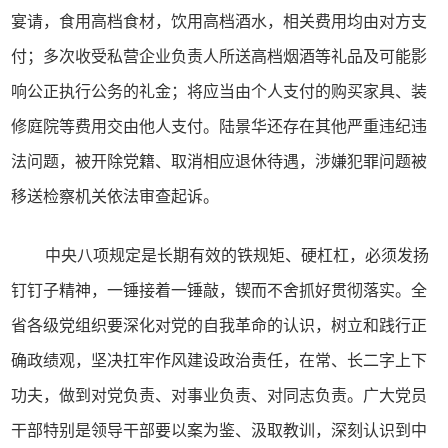
宴请，食用高档食材，饮用高档酒水，相关费用均由对方支
付；多次收受私营企业负责人所送高档烟酒等礼品及可能影
响公正执行公务的礼金；将应当由个人支付的购买家具、装
修庭院等费用交由他人支付。陆景华还存在其他严重违纪违
法问题，被开除党籍、取消相应退休待遇，涉嫌犯罪问题被
移送检察机关依法审查起诉。
中央八项规定是长期有效的铁规矩、硬杠杠，必须发扬
钉钉子精神，一锤接着一锤敲，锲而不舍抓好贯彻落实。全
省各级党组织要深化对党的自我革命的认识，树立和践行正
确政绩观，坚决扛牢作风建设政治责任，在常、长二字上下
功夫，做到对党负责、对事业负责、对同志负责。广大党员
干部特别是领导干部要以案为鉴、汲取教训，深刻认识到中