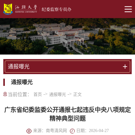
通报曝光
通报曝光
->
->
当前位置：
首页
通报曝光
正文
广东省纪委监委公开通报七起违反中央八项规定
精神典型问题
来源：南粤清风网
日期：2026-04-27