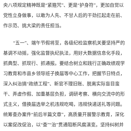
央八项规定精神既是“紧箍咒”、更是“护身符”，更加自觉以
党性立身做事，以敢为人先、不甘人后的干劲扛起走在前、
作示范、挑大梁的责任担当。
“五一”、端午节假将至，各级纪检监察机关要坚持严的
基调不动摇，强化监督执纪执法，用好大数据信息化手段，
抓典型、抓现行、抓通报。要结合树立和践行正确政绩观学
习教育和市县乡领导班子换届等中心工作，把握节日特点，
深入纠治搞“政绩工程”、新官不理旧账、脱离实际盲目蛮
干、弄虚作假、加重基层负担，调研考察、横向交流中的形
式主义，借换届选举之机违规吃喝，违规快递送礼等问题。
统筹查办案件“前后半篇文章”，高质量开展警示教育，深化
以案促改促治，以“查”“治”贯通阻断风腐演变。坚持纠树并