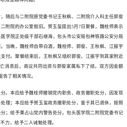
诊，随后与二附院原党委书记王秋枫、二附院介入科主任郭俊
二附院的办公室叙旧。贺玉玺提出5月7日聚餐，魏栓师表示
头医学院正处级干部石继海，包头市公安局包神铁路公安分局
餐。当晚，魏栓师自带白酒，魏栓师、郭俊、王秋枫、江振宇
主支付。聚餐结束后，王秋枫又组织郭俊、江振宇到其家附近
死亡消息后，商议共同出资与郭俊家属私下了结，双方因金额
报告了相关情况。
处分。本应给予魏栓师撤销党内职务、政务撤职处分，因发现
并处理；本应给予贺玉玺政务撤职处分，鉴于其已退休，按照
处分；给予栗占山党内警告处分。包头医学院二附院党委书记
任不力，给予二人诫勉处理。