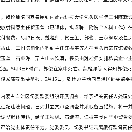
6日，魏栓师陪同其亲属到内蒙古科技大学包头医学院二附院就
院放射科原主任贺玉玺（已退休，拟返聘二附院介入科工作）在
支付餐费。5月7日晚，魏栓师、贺玉玺、郭俊、王秋枫以及包
栗占山，二附院消化内科副主任江振宇等人在包头市某宾馆聚
贺玉玺、石继海、栗占山未饮酒，餐费由魏栓师安排私营企业
饮酒。5月8日6时许，郭俊在家中死亡。魏栓师等人得知郭俊
俊家属提出要举报。5月15日，魏栓师主动向自治区纪委监委
，内蒙古自治区纪委监委组织开展调查，给予相关责任人处理
重违纪违法问题，已对其立案审查调查并采取留置措施，将一
级调整退休待遇；给予王秋枫、石继海、江振宇党内严重警告
从严治党主体责任不力，党委委员、纪委书记云鹰履行监督责