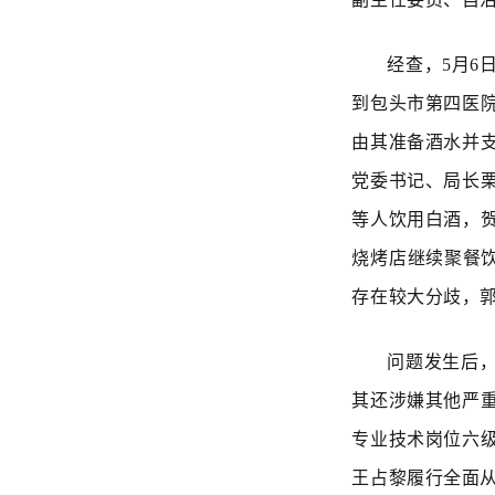
经查，5月
到包头市第四医
由其准备酒水并
党委书记、局长
等人饮用白酒，
烧烤店继续聚餐
存在较大分歧，郭
问题发生后
其还涉嫌其他严
专业技术岗位六
王占黎履行全面