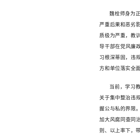
魏栓师身为
严重后果和恶劣
质极为严重，教
导干部在党风廉
习根深蒂固，违
方和单位落实全
当前，学习
关于集中整治违
握公与私的界限
加大风腐同查同
则、以上率下，