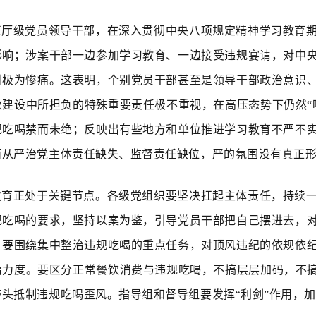
正厅级党员领导干部，在深入贯彻中央八项规定精神学习教育
影响；涉案干部一边参加学习教育、一边接受违规宴请，对中
训极为惨痛。这表明，个别党员干部甚至是领导干部政治意识
政建设中所担负的特殊重要责任极不重视，在高压态势下仍然“
规吃喝禁而未绝；反映出有些地方和单位推进学习教育不严不
面从严治党主体责任缺失、监督责任缺位，严的氛围没有真正
教育正处于关键节点。各级党组织要坚决扛起主体责任，持续
规吃喝的要求，坚持以案为鉴，引导党员干部把自己摆进去，
。要围绕集中整治违规吃喝的重点任务，对顶风违纪的依规依
治力度。要区分正常餐饮消费与违规吃喝，不搞层层加码，不搞
带头抵制违规吃喝歪风。指导组和督导组要发挥“利剑”作用，