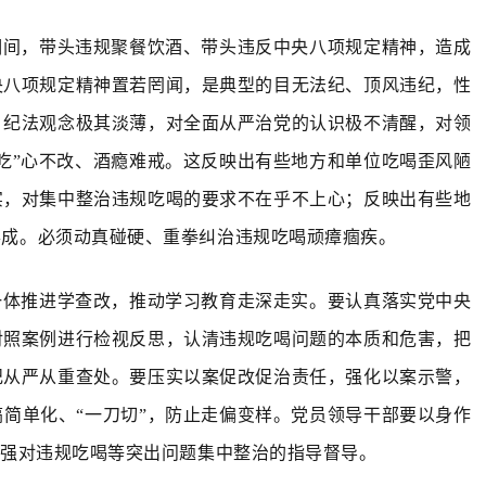
期间，带头违规聚餐饮酒、带头违反中央八项规定精神，造成
央八项规定精神置若罔闻，是典型的目无法纪、顶风违纪，性
、纪法观念极其淡薄，对全面从严治党的认识极不清醒，对领
吃”心不改、酒瘾难戒。这反映出有些地方和单位吃喝歪风陋
实，对集中整治违规吃喝的要求不在乎不上心；反映出有些地
形成。必须动真碰硬、重拳纠治违规吃喝顽瘴痼疾。
一体推进学查改，推动学习教育走深走实。要认真落实党中央
对照案例进行检视反思，认清违规吃喝问题的本质和危害，把
纪从严从重查处。要压实以案促改促治责任，强化以案示警，
简单化、“一刀切”，防止走偏变样。党员领导干部要以身作
加强对违规吃喝等突出问题集中整治的指导督导。