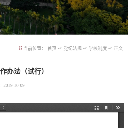
->
->
->
当前位置：
首页
党纪法规
学校制度
正文
工作办法（试行）
2019-10-09