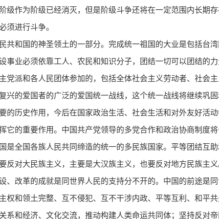
阶级作为阶级已经消灭，但是阶级斗争还将在一定范围内长期存
必须进行斗争。
民共和国的神圣领土的一部分。完成统一祖国的大业是包括台湾
设事业必须依靠工人、农民和知识分子，团结一切可以团结的力
主党派和各人民团体参加的，包括全体社会主义劳动者、社会主
复兴的爱国者的广泛的爱国统一战线，这个统一战线将继续巩固
要的历史作用，今后在国家政治生活、社会生活和对外友好活动
挥它的重要作用。中国共产党领导的多党合作和政治协商制度将
国是全国各族人民共同缔造的统一的多民族国家。平等团结互助
要反对大民族主义，主要是大汉族主义，也要反对地方民族主义
设、改革的成就是同世界人民的支持分不开的。中国的前途是同
主权和领土完整、互不侵犯、互不干涉内政、平等互利、和平共
关系和经济、文化交流，推动构建人类命运共同体；坚持反对帝