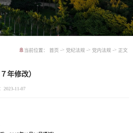
->
->
->
当前位置：
首页
党纪法规
党内法规
正文
１７年修改）
2023-11-07
程