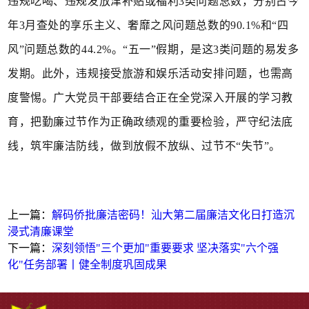
违规吃喝、违规发放津补贴或福利3类问题总数，分别占今
年3月查处的享乐主义、奢靡之风问题总数的90.1%和“四
风”问题总数的44.2%。“五一”假期，是这3类问题的易发多
发期。此外，违规接受旅游和娱乐活动安排问题，也需高
度警惕。广大党员干部要结合正在全党深入开展的学习教
育，把勤廉过节作为正确政绩观的重要检验，严守纪法底
线，筑牢廉洁防线，做到放假不放纵、过节不“失节”。
上一篇：
解码侨批廉洁密码！汕大第二届廉洁文化日打造沉
浸式清廉课堂
下一篇：
深刻领悟"三个更加"重要要求 坚决落实"六个强
化"任务部署丨健全制度巩固成果