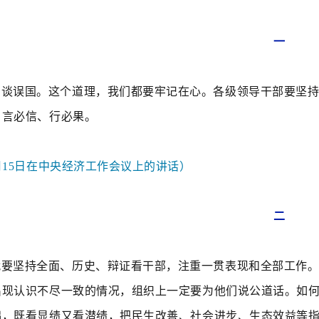
一
空谈误国。这个道理，我们都要牢记在心。各级领导干部要坚
，言必信、行必果。
12月15日在中央经济工作会议上的讲话）
二
就要坚持全面、历史、辩证看干部，注重一贯表现和全部工作
出现认识不尽一致的情况，组织上一定要为他们说公道话。
如
础，既看显绩又看潜绩，把民生改善、社会进步、生态效益等