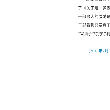
了《关于进一步
干部最大的激励
干部看到只要真
“官油子”得势得
（
2018年