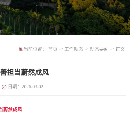
->
->
->
当前位置：
首页
工作动态
动态要闻
正文
、善担当蔚然成风
日期：2026-03-02
当蔚然成风