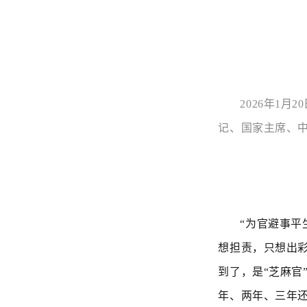
2026年1
记、国家主席、中
“
为官避事平
想担责，只想出
到了，是“芝麻
年、两年、三年