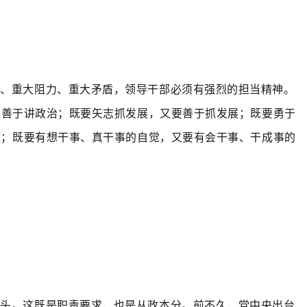
险、重大阻力、重大矛盾，领导干部必须有强烈的担当精神。
要善于讲政治；既要矢志抓发展，又要善于抓发展；既要勇于
题；既要有想干事、真干事的自觉，又要有会干事、干成事的
当头。这既是职责要求，也是从政本分。前不久，党中央出台