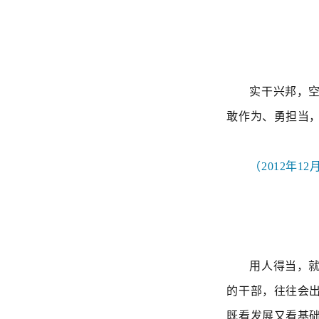
实干兴邦，
敢作为、勇担当
（2012年
用人得当，
的干部，往往会
既看发展又看基