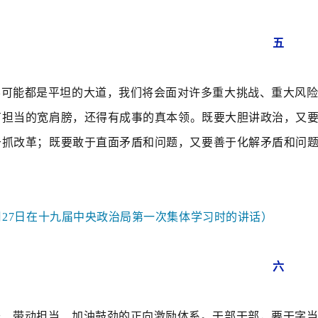
五
不可能都是平坦的大道，我们将会面对许多重大挑战、重大风
有担当的宽肩膀，还得有成事的真本领。
既要大胆讲政治，又
于抓改革；既要敢于直面矛盾和问题，又要善于化解矛盾和问
10月27日在十九届中央政治局第一次集体学习时的讲话）
六
干、带动担当、加油鼓劲的正向激励体系。干部干部，要干字