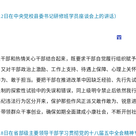
1月12日在中央党校县委书记研修班学员座谈会上的讲话）
四
理干部和热情关心干部结合起来，既要求干部自觉履行组织赋
，又对干部政治上激励、工作上支持、待遇上保障、心理上关
作为、敢于担当。
要把干部在推进改革中因缺乏经验、先行先
限制的探索性试验中的失误和错误，同上级明令禁止后依然我
违纪违法行为区分开来
，保护那些作风正派又敢作敢为、锐意
好带领群众干事创业，确保如期全面建成小康社会，不断开创
1月18日在省部级主要领导干部学习贯彻党的十八届五中全会精