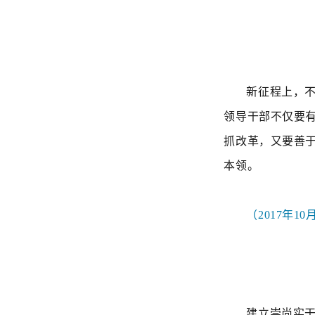
新征程上，
领导干部
不仅要
抓改革，又要善
本领。
（2017年
建立崇尚实