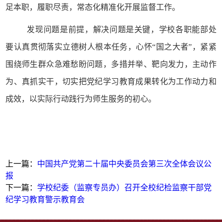
足本职，履职尽责，常态化精准化开展监督工作。
发现问题是前提，解决问题是关键，学校各职能部处
要
认真贯彻落实立德树人根本任务，
心怀
“国之大者”
，
紧紧
围绕
师生群众
急难愁盼
问题
，多措并举
、
靶向发力，主动作
为
、
真抓实干，切实把
党纪
学习教育成果转化为工作动力和
成效，以实际行动践行为师生服务的初心
。
上一篇：
中国共产党第二十届中央委员会第三次全体会议公
报
下一篇：
学校纪委（监察专员办）召开全校纪检监察干部党
纪学习教育警示教育会