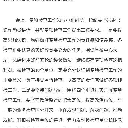
会上，专项检查工作领导小组
组长、
校纪委
冯兴雷
书
记作动员讲话，并就专项检查工作提出三点要求
。
一是要
提
高思想认识，增强做好专项检查工作的责任感和使命感
。
各
检查组要认真落实好校党委交办的任务，围绕学校中心大
局，总结运用好前五轮的经验做法，继续擦亮专项检查这把
利剑。被检查的
10个单位一定要充分认识到专项检查工作的
重要意义，勇于接受监督检查，以高度的责任感做好各项迎
检工作。
二是要
坚持问题导向，围绕四个重点扎实开展专项
检查
工作。
要坚守政治监督的职责定位，提高政治站位，与
一般的业务检查区分开来，重在发现问题、解决问题
、
推动
发展
。紧扣被检查单位的特点，着力发现被检查单位长期忽