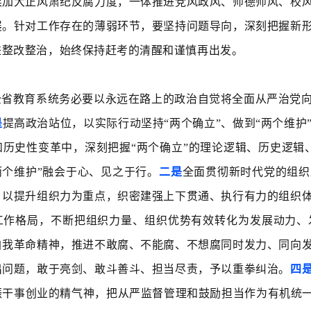
续加大正风肃纪反腐力度，一体推进党风政风、师德师风、校
展。针对工作存在的薄弱环节，要坚持问题导向，深刻把握新
进整改整治，始终保持赶考的清醒和谨慎再出发。
全省教育系统务必要以永远在路上的政治自觉将全面从严治党
是
提高政治站位，以实际行动坚持“两个确立”、做到“两个维
和历史性变革中，深刻把握“两个确立”的理论逻辑、历史逻辑
两个维护”融会于心、见之于行。
二是
全面贯彻新时代党的组织
，以提升组织力为重点，织密建强上下贯通、执行有力的组织
工作格局，不断把组织力量、组织优势有效转化为发展动力、
自我革命精神，推进不敢腐、不能腐、不想腐同时发力、同向
出问题，敢于亮剑、敢斗善斗、担当尽责，予以重拳纠治。
四
振干事创业的精气神，把从严监督管理和鼓励担当作为有机统一