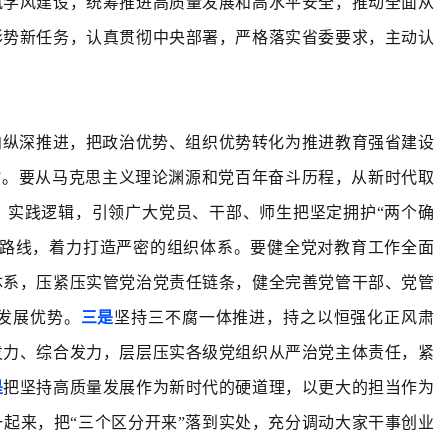
风学风建设，统筹推进高质量发展和高水平安全，推动全面从
形势新任务，认真贯彻中央部署，严格落实省委要求，主动认
向纵深推进，把政治优势、组织优势转化为推进教育强省建设
护”。要从马克思主义理论渊源和党百年奋斗历程，从新时代取
、实践逻辑，引领广大党员、干部、师生把坚定拥护“两个确
路线，着力打造严密的组织体系。要健全党对教育工作全面
体系，压紧压实管党治党责任链条，健全完善党管干部、党管
发展优势。
三是
坚持三不腐一体推进，持之以恒强化正风肃
发力、综合发力，层层压实各级党组织从严治党主体责任，紧
是
把坚持高质量发展作为新时代的硬道理，以更大的担当作为
起来，把“三个区分开来”落到实处，充分调动大家干事创业