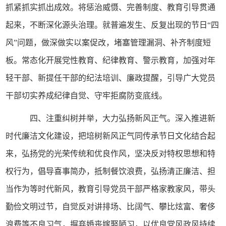
抓紧抓实抓出成效。将惩治威慑、完善制度、教育引导贯通
起来，不断深化源头治理。就普遍发生、反复出现的节日“四
风”问题，做深做实以案促改，堵塞管理漏洞、补齐制度短
板。常态化开展党性教育、纪律教育、警示教育，加强对年
轻干部、新提任干部的纪法培训、廉政提醒，引导广大党员
干部切实养成纪律自觉、守牢拒腐防变底线。
四、注重纠树并举，大力弘扬新风正气。深入推进新
时代廉洁文化建设，把培树新风正气同传承节日文化结合起
来，弘扬党的光荣传统和优良作风，坚决反对特权思想和特
权行为，倡导喜事简办，抵制餐饮浪费，弘扬清正廉洁、担
当作为等时代新风，教育引导党员干部严格家教家风，带头
勤俭文明过节，自觉反对讲排场、比阔气、攀比炫富、奢侈
浪费等不良习气，摒弃婚丧嫁娶陋习，以优良党风政风持续