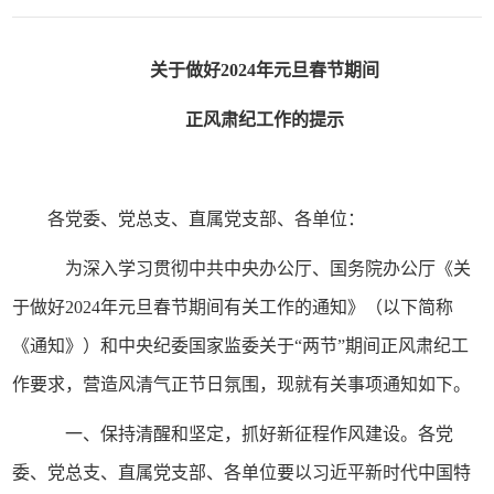
关于做好2024年元旦春节期间
正风肃纪工作的提示
各党委、党总支、直属党支部、各单位：
为深入学习贯彻中共中央办公厅、国务院办公厅《关
于做好2024年元旦春节期间有关工作的通知》（以下简称
《通知》）和中央纪委国家监委关于“两节”期间正风肃纪工
作要求，营造风清气正节日氛围，现就有关事项通知如下。
一、保持清醒和坚定，抓好新征程作风建设。各党
委、党总支、直属党支部、各单位要以习近平新时代中国特